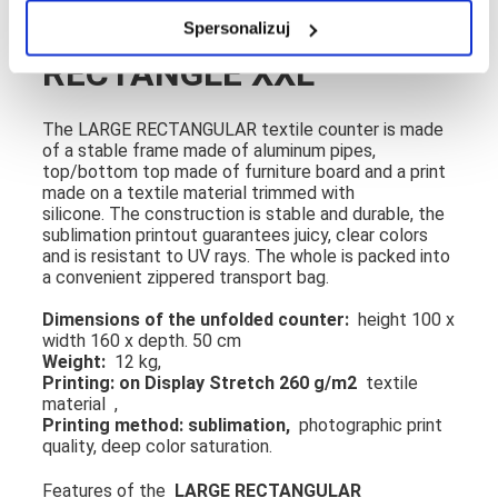
FABRIC COUNTER
Spersonalizuj
RECTANGLE XXL
The LARGE RECTANGULAR textile counter is made
of a stable frame made of aluminum pipes,
top/bottom top made of furniture board and a print
made on a textile material trimmed with
silicone. The construction is stable and durable, the
sublimation printout guarantees juicy, clear colors
and is resistant to UV rays. The whole is packed into
a convenient zippered transport bag.
Dimensions of the unfolded counter:
height 100 x
width 160 x depth. 50 cm
Weight:
12 kg,
Printing: on
Display Stretch 260 g/m2
textile
material ,
Printing method: sublimation,
photographic print
quality, deep color saturation.
Features of the
LARGE RECTANGULAR