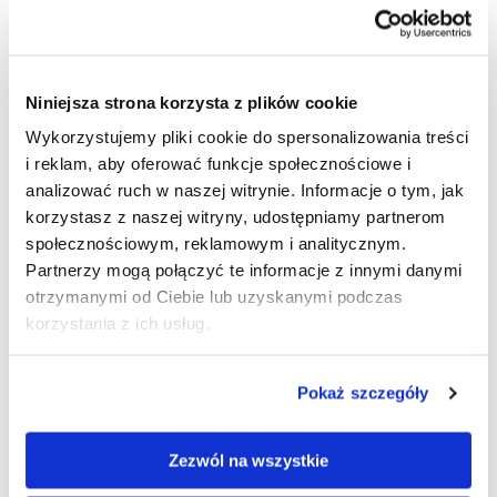
Order today until 14:00
Niniejsza strona korzysta z plików cookie
Product temporarily unavailable
Ask for availability
Wykorzystujemy pliki cookie do spersonalizowania treści
i reklam, aby oferować funkcje społecznościowe i
biuro@emtigo.pl
797-616-870
analizować ruch w naszej witrynie. Informacje o tym, jak
korzystasz z naszej witryny, udostępniamy partnerom
społecznościowym, reklamowym i analitycznym.
Graphic design
Made of materials provided by a client.
Partnerzy mogą połączyć te informacje z innymi danymi
otrzymanymi od Ciebie lub uzyskanymi podczas
korzystania z ich usług.
PRODUCT DESCRIPTION
Pokaż szczegóły
HOW TO PREPARE FILES FOR PRINTING?
Zezwól na wszystkie