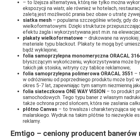
– to lżejsza alternatywa, którą nie tylko można wyko
ekspozycji na wiatr, ale również w hotelach, restaura
zaletą jest możliwość prania bez obaw o utratę żywej
siatka mesh
– popularna szczególnie wtedy, gdy do
wielkoformatowymi. Dzięki strukturze przepuszczające
efektu żagla i wykorzystywana jest m.in. na elewacj
plakaty wielkoformatowe
– drukowane na wysokiej 
materiale typu blackout. Plakaty te mogą być umies
bądź wyklejone;
folia samoprzylepna monomeryczna ORACAL 316
błyszczącym wykończeniu, wykorzystywana może być d
takich jak stoiska, witryny czy tablice reklamowe;
folia samoprzylepna polimerowa ORACAL 3551
– 
w odróżnieniu od poprzedniego produktu może być w
okres 5-7 lat, zapewniając tym samym niezmienną jako
folia siateczkowa ONE WAY VISION
– to produkt pr
samochodowych. Tego typu baner z własnym nadrukiem
także ochrona przed słońcem, która nie zasłania cał
płótno Canvas
– to trwalsza i charakteryzująca się 
malarskiego. Wydruk na takim płótnie to niezwykle e
reklamy.
Emtigo – ceniony producent banerów