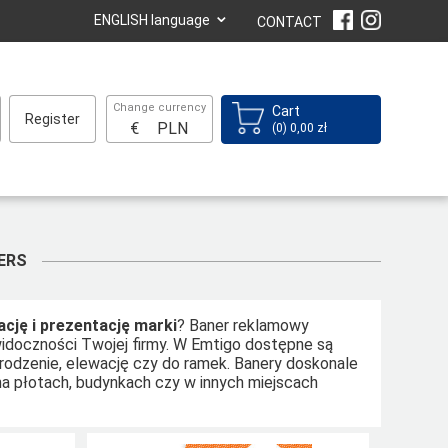
⌄
ENGLISH language
CONTACT
Change currency
Cart
Register
€
PLN
(0) 0,00 zł
ERS
cję i prezentację marki
? Baner reklamowy
widoczności Twojej firmy. W Emtigo dostępne są
rodzenie, elewację czy do ramek. Banery doskonale
a płotach, budynkach czy w innych miejscach