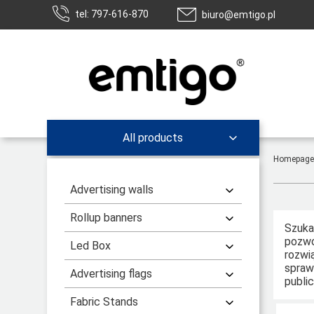
tel: 797-616-870
biuro@emtigo.pl
All products
Homepage
Advertising walls
Rollup banners
Szuka
pozwo
Led Box
rozwi
spraw
Advertising flags
publi
Fabric Stands