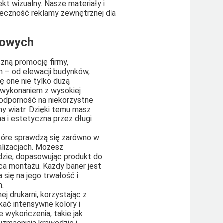
kt wizualny. Nasze materiały i
teczność reklamy zewnętrznej dla
mowych
zną promocję firmy,
h – od elewacji budynków,
ę one nie tylko dużą
 wykonaniem z wysokiej
i odporność na niekorzystne
ny wiatr. Dzięki temu masz
 i estetyczna przez długi
które sprawdzą się zarówno w
alizacjach. Możesz
dzie, dopasowując produkt do
sca montażu. Każdy baner jest
się na jego trwałość i
h.
 drukarni, korzystając z
kać intensywne kolory i
e wykończenia, takie jak
zmacniają krawędzie i