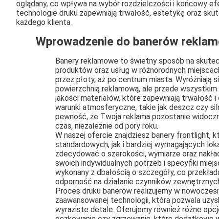
oglądany, co wpływa na wybór rozdzielczości i końcowy efe
technologie druku zapewniają trwałość, estetykę oraz sku
każdego klienta.
Wprowadzenie do banerów rekla
Banery reklamowe to świetny sposób na skutec
produktów oraz usług w różnorodnych miejscac
przez płoty, aż po centrum miasta. Wyróżniają si
powierzchnią reklamową, ale przede wszystkim
jakości materiałów, które zapewniają trwałość 
warunki atmosferyczne, takie jak deszcz czy sil
pewność, że Twoja reklama pozostanie widoczna
czas, niezależnie od pory roku.
W naszej ofercie znajdziesz banery frontlight, 
standardowych, jak i bardziej wymagających lok
zdecydować o szerokości, wymiarze oraz nakła
swoich indywidualnych potrzeb i specyfiki miej
wykonany z dbałością o szczegóły, co przekłada 
odporność na działanie czynników zewnętrznyc
Proces druku banerów realizujemy w nowoczesnej
zaawansowanej technologii, która pozwala uzys
wyraziste detale. Oferujemy również różne opcj
oczkowanie czy zgrzewanie, które dodatkowo w