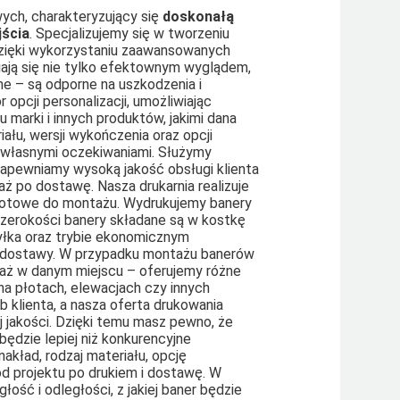
ych, charakteryzujący się
doskonałą
jścia
. Specjalizujemy się w tworzeniu
 Dzięki wykorzystaniu zaawansowanych
iają się nie tylko efektownym wyglądem,
ne – są odporne na uszkodzenia i
opcji personalizacji, umożliwiając
marki i innych produktów, jakimi dana
ału, wersji wykończenia oraz opcji
 własnymi oczekiwaniami. Służymy
pewniamy wysoką jakość obsługi klienta
aż po dostawę. Nasza drukarnia realizuje
 gotowe do montażu. Wydrukujemy banery
zerokości banery składane są w kostkę
yłka oraz trybie ekonomicznym
 dostawy. W przypadku montażu banerów
taż w danym miejscu – oferujemy różne
a płotach, elewacjach czy innych
 klienta, a nasza oferta drukowania
j jakości. Dzięki temu masz pewno, że
ędzie lepiej niż konkurencyjne
akład, rodzaj materiału, opcję
od projektu po drukiem i dostawę. W
ość i odległości, z jakiej baner będzie