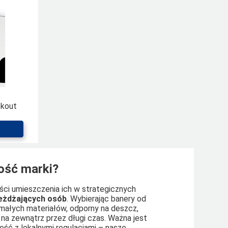
ckout
ość marki?
ci umieszczenia ich w strategicznych
jeżdżających osób
. Wybierając banery od
małych materiałów, odporny na deszcz,
 na zewnątrz przez długi czas. Ważna jest
ść z lokalnymi regulacjami – nasze