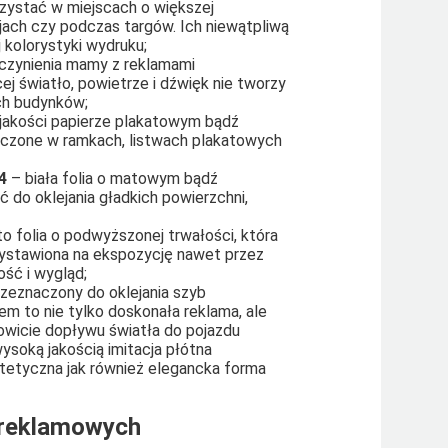
rzystać w miejscach o większej
cjach czy podczas targów. Ich niewątpliwą
 kolorystyki wydruku;
 czynienia mamy z reklamami
j światło, powietrze i dźwięk nie tworzy
ach budynków;
jakości papierze plakatowym bądź
zczone w ramkach, listwach plakatowych
4
– biała folia o matowym bądź
o oklejania gładkich powierzchni,
to folia o podwyższonej trwałości, która
ystawiona na ekspozycję nawet przez
ść i wygląd;
zeznaczony do oklejania szyb
 to nie tylko doskonała reklama, ale
kowicie dopływu światła do pojazdu
wysoką jakością imitacja płótna
stetyczna jak również elegancka forma
 reklamowych