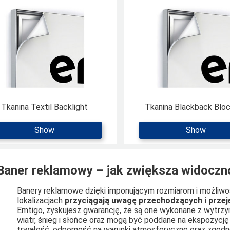
Tkanina Textil Backlight
Tkanina Blackback Blo
Show
Show
Baner reklamowy – jak zwiększa widoczn
Banery reklamowe dzięki imponującym rozmiarom i możliwoś
lokalizacjach
przyciągają uwagę przechodzących i prze
Emtigo, zyskujesz gwarancję, że są one wykonane z wytrzy
wiatr, śnieg i słońce oraz mogą być poddane na ekspozycję
trwałość, odporność na warunki atmosferyczne oraz zgodno