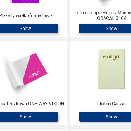
Folia samoprzylepna Mono
Plakaty wielkoformatowe
ORACAL 3164
Show
Show
 siateczkowa ONE WAY VISION
Płótno Canvas
Show
Show