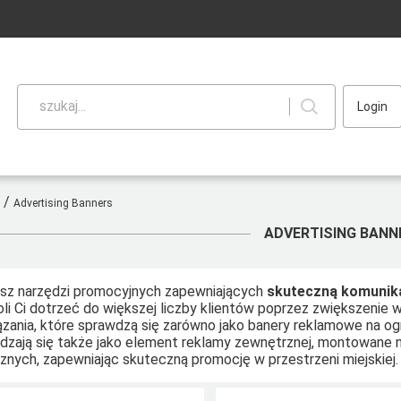
szukaj...
Login
/
Advertising Banners
ADVERTISING BANN
sz narzędzi promocyjnych zapewniających
skuteczną komunika
li Ci dotrzeć do większej liczby klientów poprzez zwiększenie 
ązania, które sprawdzą się zarówno jako banery reklamowe na og
dzają się także jako element reklamy zewnętrznej, montowane n
cznych, zapewniając skuteczną promocję w przestrzeni miejskiej.