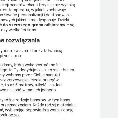
dukcji banerów charakteryzuje się wysoką
kres temperatur, w jakich zachowuje
żliwość personalizacji i dostosowania
owych jakimi firma dysponuje. Dzięki
eć do szerszego grona odbiorców
– są
czy wielkości firmy.
e rozwiązania
bór rozwiązań, które z łatwością
ziesz m.in.:
reklamy, którą wykorzystać można
igo to Ty decydujesz jaki rozmiar baneru
my wybrany przez Ciebie nadruk i
z zgrzewanie i cięcie brzegów.
to aż 5 metrów, a ilość i nakład
wolną ilość w ramach jednego
y różne rodzaje banerów, w tym baner
 i przeznaczeniem. Każdy rodzaj materiału i
 wybierając odpowiednią wersji i opcję
brak oczek;