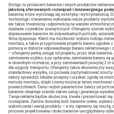
Emtigo
to producent banerów i innych produktów reklamow
jakością oferowanych rozwiązań i innowacyjnego pode
banerów, które wyróżniają się estetyką i wytrzymałością.
technologii i starannemu wykonaniu nasze produkty wyróżn
ale także trwałością i odpornością na warunki atmosferycz
działanie czynników zewnętrznych. Oferujemy szeroki wybór 
dopasowanie banerów do indywidualnych potrzeb, wizerunku 
firma dysponuje. Klient ma możliwość wyboru rodzaju materi
montażu, a także przygotowania projektu baneru zgodnie z
pomocą w doborze odpowiedniego baneru reklamowego i za
– oferujemy pełną usługę od projektu, przez druk banerów, 
zamówienia szybko, a po opłaceniu zamówienia banery są
w dowolnym rozmiarze, a przy zamówieniach powyżej 2 m s
dla wygody transportu. Oferujemy także ekonomiczny wys
standardowy wysyłka, co pozwala zoptymalizować koszty
należy sprawdzić lokalne przepisy i uzyskać zgodę na mon
metody montażu, dzięki czemu można je łatwo montować n
powierzchniach. Cena i wybór parametrów zależy od potrzeb
banerów obejmuje szeroki zakres usług i gwarancja wysokie
Twoja reklama będzie skuteczna, trwała i prezentować się b
rozwiązania. Zamów dowolną ilość banerów online, wybierz n
wykończenia i wersji produktu – a my zajmiemy się resztą, 
procesie projektowania i druku banerów uwzględniamy odległ