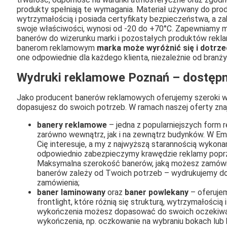
produkty spełniają te wymagania. Materiał używany do pro
wytrzymałością i posiada certyfikaty bezpieczeństwa, a za
swoje właściwości, wynosi od -20 do +70°C. Zapewniamy mo
banerów do wizerunku marki i pozostałych produktów reklam
banerom reklamowym
marka może wyróżnić się i dotrz
one odpowiednie dla każdego klienta, niezależnie od branży 
Wydruki reklamowe Poznań – dostępn
Jako producent banerów reklamowych oferujemy szeroki wy
dopasujesz do swoich potrzeb. W ramach naszej oferty znajd
banery reklamowe
– jedna z popularniejszych form 
zarówno wewnątrz, jak i na zewnątrz budynków. W Emt
Cię interesuje, a my z najwyższą starannością wykona
odpowiednio zabezpieczymy krawędzie reklamy poprze
Maksymalna szerokość banerów, jaką możesz zamówić, 
banerów zależy od Twoich potrzeb – wydrukujemy do
zamówienia;
baner laminowany
oraz
baner powlekany
– oferujem
frontlight, które różnią się strukturą, wytrzymałością
wykończenia możesz dopasować do swoich oczekiwań,
wykończenia, np. oczkowanie na wybraniu bokach lub 