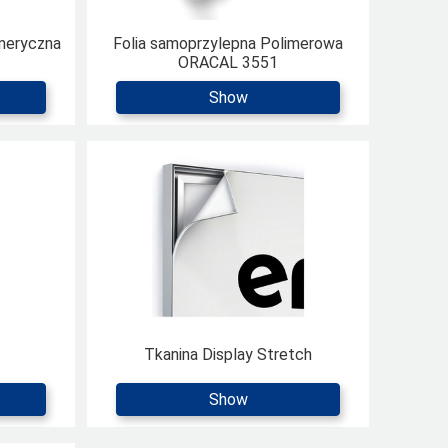
meryczna
Folia samoprzylepna Polimerowa
ORACAL 3551
Show
Tkanina Display Stretch
Show