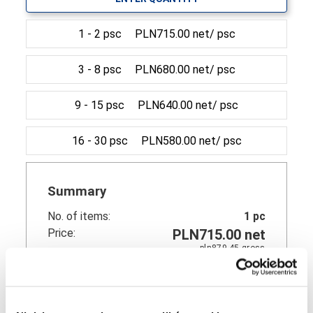
1 - 2 psc
PLN715.00 net/ psc
3 - 8 psc
PLN680.00 net/ psc
9 - 15 psc
PLN640.00 net/ psc
16 - 30 psc
PLN580.00 net/ psc
Summary
No. of items:
1
pc
Price:
PLN715.00
net
pln879.45
gross
Order today until 14:00
Shipment date:
12-08-2026