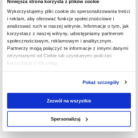
Niniejsza strona korzysta z plików cookie
ADD TO CART
Wykorzystujemy pliki cookie do spersonalizowania treści
i reklam, aby oferować funkcje społecznościowe i
analizować ruch w naszej witrynie. Informacje o tym, jak
korzystasz z naszej witryny, udostępniamy partnerom
Graphic design
społecznościowym, reklamowym i analitycznym.
Made of materials provided by a client.
Partnerzy mogą połączyć te informacje z innymi danymi
otrzymanymi od Ciebie lub uzyskanymi podczas
korzystania z ich usług.
PRODUCT DESCRIPTION
Pokaż szczegóły
HOW TO PREPARE FILES FOR PRINTING?
Zezwól na wszystkie
FABRIC COUNTER
Spersonalizuj
RECTANGLE