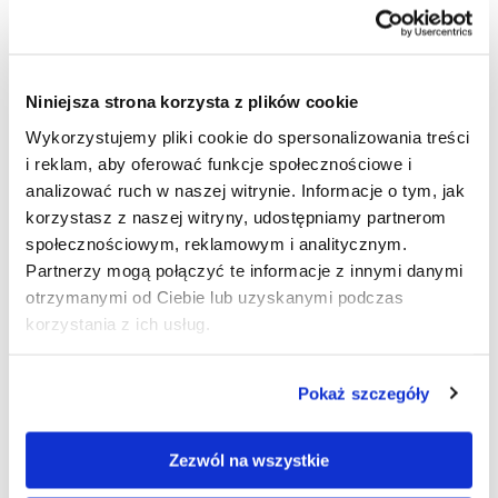
ADD TO CART
Niniejsza strona korzysta z plików cookie
Wykorzystujemy pliki cookie do spersonalizowania treści
i reklam, aby oferować funkcje społecznościowe i
Graphic design
Made of materials provided by a client.
analizować ruch w naszej witrynie. Informacje o tym, jak
korzystasz z naszej witryny, udostępniamy partnerom
społecznościowym, reklamowym i analitycznym.
Partnerzy mogą połączyć te informacje z innymi danymi
PRODUCT DESCRIPTION
otrzymanymi od Ciebie lub uzyskanymi podczas
korzystania z ich usług.
HOW TO PREPARE FILES FOR PRINTING?
Pokaż szczegóły
Automatic Rectangular
Zezwól na wszystkie
Textile Counter