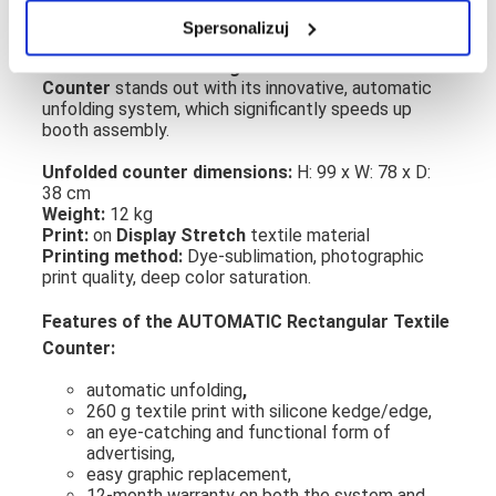
Spersonalizuj
The
Automatic Rectangular Textile
Counter
stands out with its innovative, automatic
unfolding system, which significantly speeds up
booth assembly.
Unfolded counter dimensions:
H: 99 x W: 78 x D:
38 cm
Weight:
12 kg
Print:
on
Display Stretch
textile material
Printing method:
Dye-sublimation, photographic
print quality, deep color saturation.
Features of the AUTOMATIC Rectangular Textile
Counter:
automatic unfolding
,
260 g textile print with silicone kedge/edge,
an eye-catching and functional form of
advertising,
easy graphic replacement,
12-month warranty on both the system and