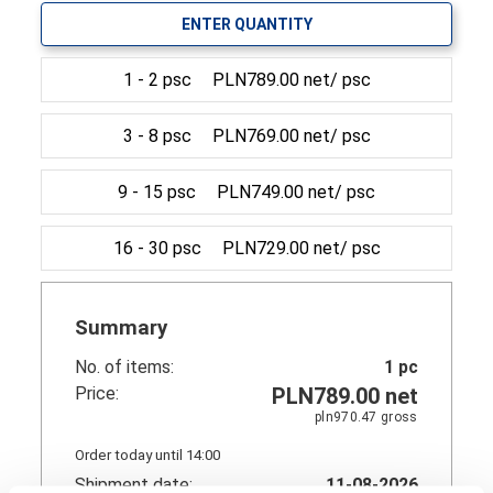
ENTER QUANTITY
1 - 2 psc
PLN789.00 net/ psc
3 - 8 psc
PLN769.00 net/ psc
9 - 15 psc
PLN749.00 net/ psc
16 - 30 psc
PLN729.00 net/ psc
Summary
No. of items:
1
pc
Price:
PLN789.00
net
pln970.47
gross
Order today until 14:00
Shipment date:
11-08-2026