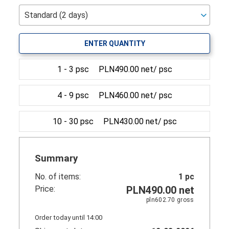
ENTER QUANTITY
1 - 3 psc
PLN490.00 net/ psc
4 - 9 psc
PLN460.00 net/ psc
10 - 30 psc
PLN430.00 net/ psc
Summary
No. of items:
1
pc
Price:
PLN490.00
net
pln602.70
gross
Order today until 14:00