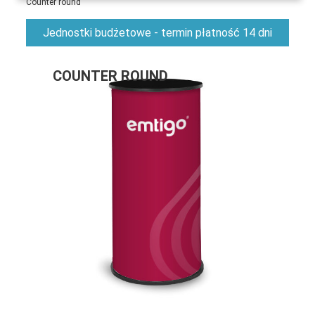
Counter round
Jednostki budżetowe - termin płatność 14 dni
COUNTER ROUND