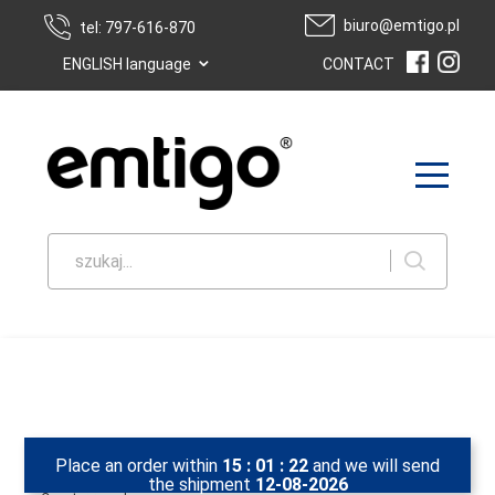
biuro@emtigo.pl
tel: 797-616-870
⌄
ENGLISH language
CONTACT
szukaj...
Place an order within
15
:
01
:
22
and we will send
/
Homepage
/
Counters and Promotional Tables
/
Counter Round
the shipment
12-08-2026