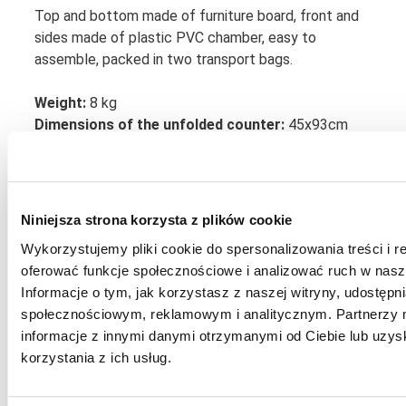
Top and bottom made of furniture board, front and
sides made of plastic PVC chamber, easy to
assemble, packed in two transport bags.
Weight:
8 kg
Dimensions of the unfolded counter:
45x93cm
Dimensions in the package:
48x47x10 + 20x20x95
cm - packed in two transport bags.
Printout:
high- quality eco-solvent printout made on
monomeric foil + additionally laminate.
Niniejsza strona korzysta z plików cookie
Wykorzystujemy pliki cookie do spersonalizowania treści i r
oferować funkcje społecznościowe i analizować ruch w nasze
Informacje o tym, jak korzystasz z naszej witryny, udostęp
społecznościowym, reklamowym i analitycznym. Partnerzy 
informacje z innymi danymi otrzymanymi od Ciebie lub uzy
korzystania z ich usług.