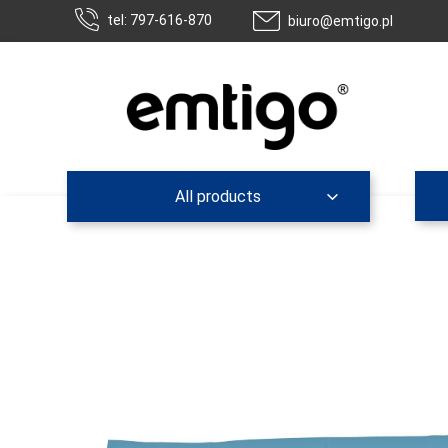
tel: 797-616-870
biuro@emtigo.pl
All products