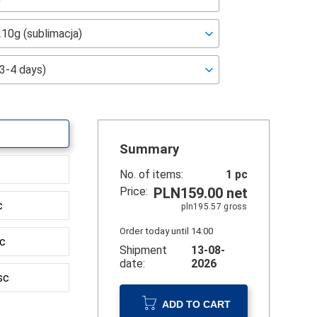
Summary
No. of items:
1
pc
Price:
PLN159.00
net
c
pln195.57
gross
Order today until 14:00
sc
Shipment
13-08-
date:
2026
sc
ADD TO CART