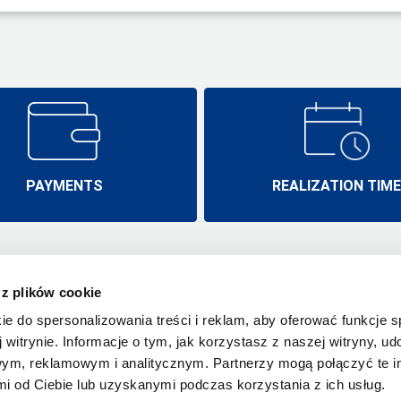
PAYMENTS
REALIZATION TIM
 z plików cookie
Emtigo.pl
Realisation ti
Wysogotowo, ul. Laurowa 19A/2
ie do spersonalizowania treści i reklam, aby oferować funkcje 
Płatności
62-081 Przeźmierowo
 witrynie. Informacje o tym, jak korzystasz z naszej witryny, u
Polska
Wysyłka
ym, reklamowym i analitycznym. Partnerzy mogą połączyć te i
infolinia: 797-616-870
Kontakt
 od Ciebie lub uzyskanymi podczas korzystania z ich usług.
e-mail:
biuro@emtigo.pl