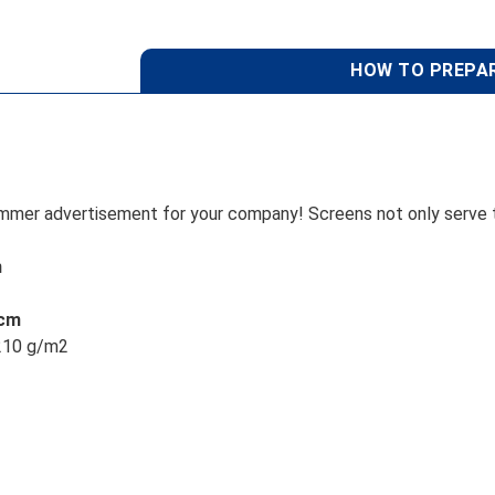
HOW TO PREPAR
 summer advertisement for your company! Screens not only serve 
m
 cm
 210 g/m2