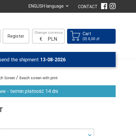
⌄
ENGLISH language
CONTACT
Change currency
Cart
Register
€
PLN
(0) 0,00 zł
 send the shipment
13-08-2026
/
ch Screen
Beach screen with print
e - termin płatność 14 dni
T