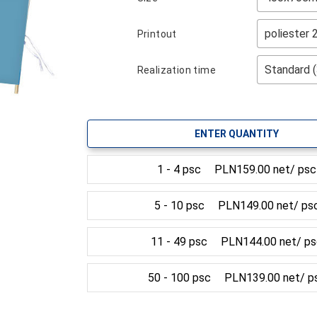
Printout
Realization time
ENTER QUANTITY
1 - 4 psc
PLN159.00 net/ psc
5 - 10 psc
PLN149.00 net/ ps
11 - 49 psc
PLN144.00 net/ p
50 - 100 psc
PLN139.00 net/ p