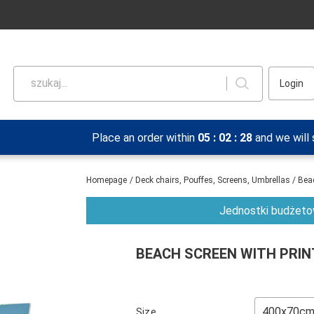
szukaj...
Login
Place an order within
05
:
02
:
27
and we will
Homepage
/
Deck chairs, Pouffes, Screens, Umbrellas
/
Bea
Jednostki budżetow
BEACH SCREEN WITH PRIN
Size