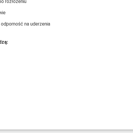
o rozłożeniu
wie
odporność na uderzenia
dzą: