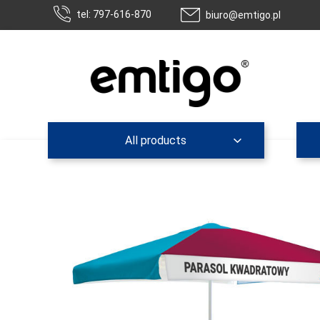
tel: 797-616-870
biuro@emtigo.pl
All products