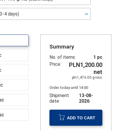
Summary
c
No. of items:
1
pc
Price:
PLN1,200.00
c
net
pln1,476.00
gross
sc
Order today until 14:00
Shipment
13-08-
sc
date:
2026
sc
ADD TO CART