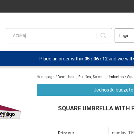
szukaj...
Login
Place an order within
05
:
06
:
11
and we will
Homepage
/
Deck chairs, Pouffes, Screens, Umbrellas
/
Squa
Jednostki budżetow
SQUARE UMBRELLA WITH P
Printout