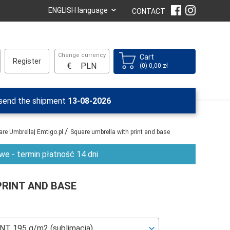
⌄
ENGLISH language
CONTACT
Change currency
Cart
Register
€
PLN
(0) 0,00 zł
 send the shipment
13-08-2026
/
re Umbrella| Emtigo.pl
Square umbrella with print and base
e - termin płatność 14 dni
RINT AND BASE