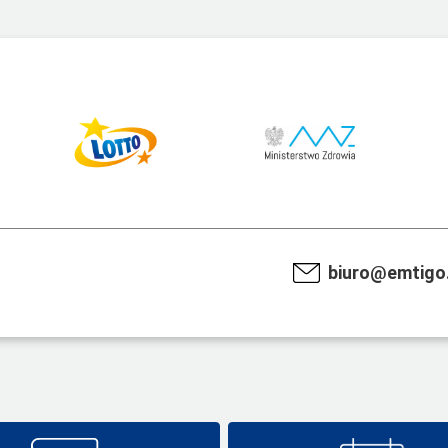
biuro@emtigo.