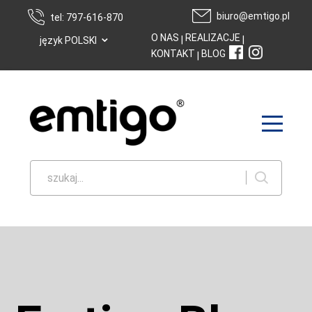
biuro@emtigo.pl
tel: 797-616-870
⌄
O NAS
REALIZACJE
|
|
język POLSKI
KONTAKT
BLOG
|
szukaj...