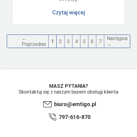
Czytaj więcej
←
Następna
1
2
3
4
5
6
7
Poprzednia
→
MASZ PYTANIA?
Skontaktuj się z naszym biurem obsługi klienta
biuro@emtigo.pl
797-616-870