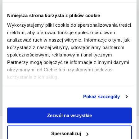
Niniejsza strona korzysta z plików cookie
Wykorzystujemy pliki cookie do spersonalizowania treści
i reklam, aby oferować funkcje społecznościowe i
analizować ruch w naszej witrynie. Informacje o tym, jak
korzystasz z naszej witryny, udostępniamy partnerom
społecznościowym, reklamowym i analitycznym.
Partnerzy mogą połączyć te informacje z innymi danymi
otrzymanymi od Ciebie lub uzyskanymi podczas
Kaseton wolnostojący SLIM LED 100x200 cm
korzystania z ich usług.
Zobacz
Pokaż szczegóły
Zezwól na wszystkie
MASZ PYTANIA?
Spersonalizuj
Skontaktuj się z naszym biurem obsługi klienta