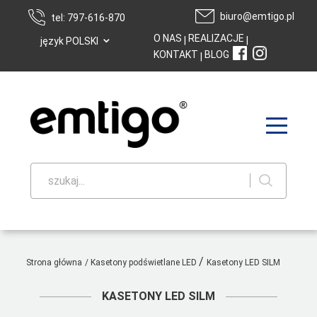
biuro@emtigo.pl
tel: 797-616-870
⌄
O NAS
REALIZACJE
|
|
język POLSKI
KONTAKT
BLOG
|
szukaj...
/
Strona główna
/
Kasetony podświetlane LED
Kasetony LED SILM
KASETONY LED SILM