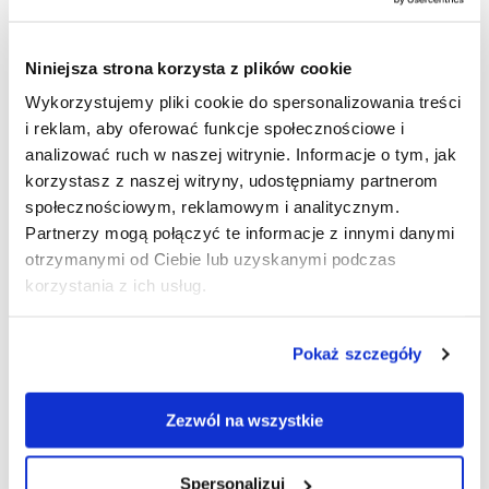
OPIS PRODUKTU
Niniejsza strona korzysta z plików cookie
JAK PRZYGOTOWAĆ PLIKI DO DRUKU?
Wykorzystujemy pliki cookie do spersonalizowania treści
i reklam, aby oferować funkcje społecznościowe i
Stojak na ulotki A4
analizować ruch w naszej witrynie. Informacje o tym, jak
korzystasz z naszej witryny, udostępniamy partnerom
Harmo w walizce -
społecznościowym, reklamowym i analitycznym.
Partnerzy mogą połączyć te informacje z innymi danymi
CZARNY
otrzymanymi od Ciebie lub uzyskanymi podczas
korzystania z ich usług.
Czarny stojak na ulotki A4 Harmo –
Pokaż szczegóły
elegancja i funkcjonalność
Zezwól na wszystkie
Szukasz stylowego i praktycznego rozwiązania do
prezentacji ulotek?
Czarny
stojak na
ulotki A4
Spersonalizuj