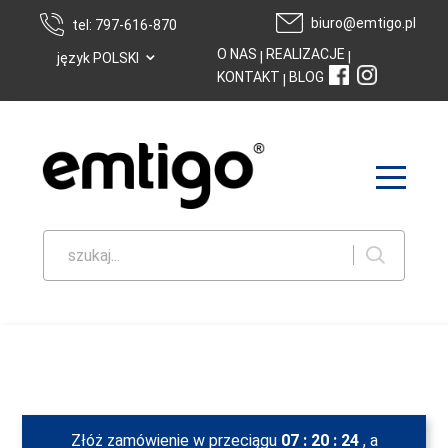
biuro@emtigo.pl
tel: 797-616-870
⌄
O NAS
REALIZACJE
|
|
język POLSKI
KONTAKT
BLOG
|
szukaj...
Złóż zamówienie w przeciągu
07
:
20
:
24
, a