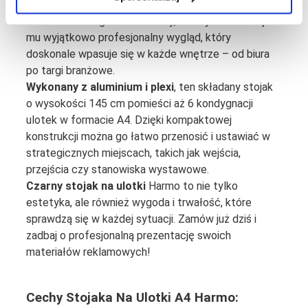
Harmo to połączenie
elegancji, trwałości i
mobilnośc
i. Jego nowoczesny, czarny kolor nadaje
mu wyjątkowo profesjonalny wygląd, który
doskonale wpasuje się w każde wnętrze – od biura
po targi branżowe.
Wykonany z aluminium i plexi
, ten składany stojak
o wysokości 145 cm pomieści aż 6 kondygnacji
ulotek w formacie A4. Dzięki kompaktowej
konstrukcji można go łatwo przenosić i ustawiać w
strategicznych miejscach, takich jak wejścia,
przejścia czy stanowiska wystawowe.
Czarny stojak na ulotki
Harmo to nie tylko
estetyka, ale również wygoda i trwałość, które
sprawdzą się w każdej sytuacji. Zamów już dziś i
zadbaj o profesjonalną prezentację swoich
materiałów reklamowych!
Cechy
Stojaka Na Ulotki A4 Harmo
: