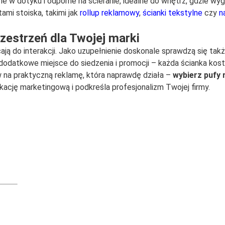
e w dotyku i odporne na ścieranie, idealne do wnętrz, gdzie wyg
ami stoiska, takimi jak
rollup reklamowy
,
ścianki tekstylne
czy
n
zestrzeń dla Twojej marki
ją do interakcji. Jako uzupełnienie doskonale sprawdzą się takż
 dodatkowe miejsce do siedzenia i promocji – każda ścianka kost
aw na praktyczną reklamę, która naprawdę działa –
wybierz pufy 
kację marketingową i podkreśla profesjonalizm Twojej firmy.