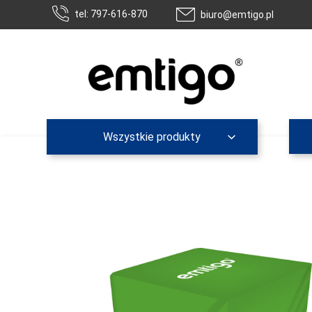
tel: 797-616-870
biuro@emtigo.pl
Wszystkie produkty