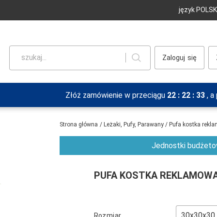
język POLSK
szukaj...
Zaloguj
Złóż zamówienie w przeciągu
22
:
22
:
33
, 
Strona główna
/
Leżaki, Pufy, Parawany
/
Pufa kostka rek
Jednostki budżetow
PUFA KOSTKA REKLAMOWA
Rozmiar