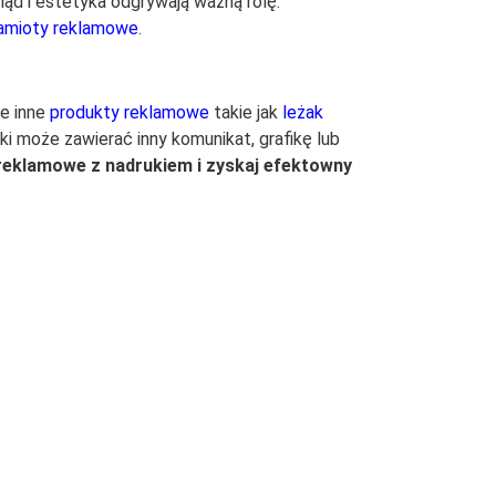
ląd i estetyka odgrywają ważną rolę.
amioty reklamowe
.
e inne
produkty reklamowe
takie jak
leżak
ki może zawierać inny komunikat, grafikę lub
reklamowe z nadrukiem i zyskaj efektowny