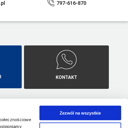
pl
797-616-870
I
KONTAKT
Zezwól na wszystkie
ji
Polityka prywatności
społecznościowe
O nas
dostępniamy