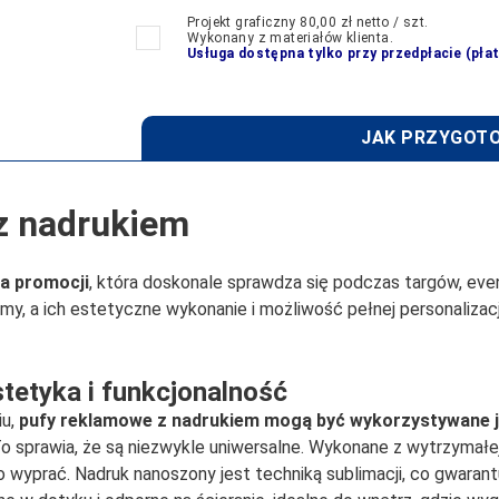
Projekt graficzny 80,00 zł netto / szt.
Wykonany z materiałów klienta.
Usługa dostępna tylko przy przedpłacie (pła
JAK PRZYGOTO
z nadrukiem
ma promocji
, która doskonale sprawdza się podczas targów, eve
lamy, a ich estetyczne wykonanie i możliwość pełnej personaliza
tetyka i funkcjonalność
iu,
pufy reklamowe z nadrukiem
mogą być wykorzystywane ja
To sprawia, że są niezwykle uniwersalne. Wykonane z wytrzymałej
 wyprać. Nadruk nanoszony jest techniką sublimacji, co gwaran