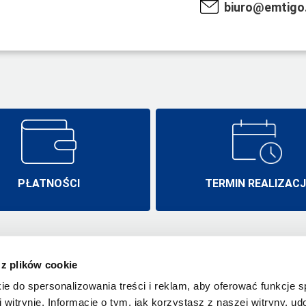
biuro@emtigo.
PŁATNOŚCI
TERMIN REALIZACJ
 z plików cookie
Emtigo.pl
Termin realizac
Wysogotowo, ul. Laurowa 19A/2
ie do spersonalizowania treści i reklam, aby oferować funkcje 
Płatności
62-081 Przeźmierowo
 witrynie. Informacje o tym, jak korzystasz z naszej witryny, u