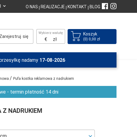
⌄
I
O NAS
REALIZACJE
KONTAKT
BLOG
|
|
|
Wybierz walutę
Koszyk
Zarejestruj
€
zł
(0) 0,00 zł
a przesyłkę nadamy
17-08-2026
/
lamowa
Pufa kostka reklamowa z nadrukiem
e - termin płatność 14 dni
 Z NADRUKIEM