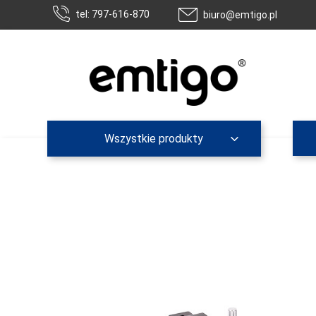
tel: 797-616-870
biuro@emtigo.pl
Wszystkie produkty