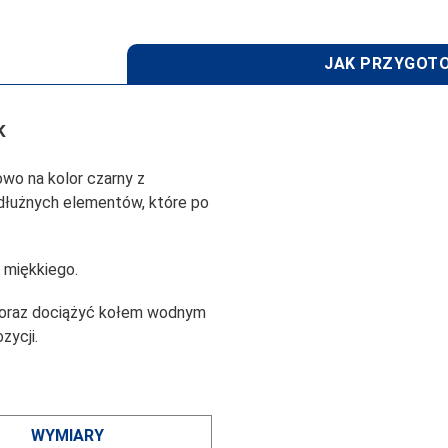
JAK PRZYGOTO
K
wo na kolor czarny z
odłużnych elementów, które po
 miękkiego.
 oraz dociążyć kołem wodnym
zycji.
WYMIARY