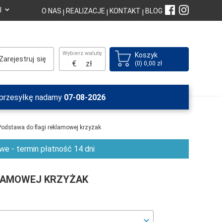
⌄
I
O NAS
REALIZACJE
KONTAKT
BLOG
|
|
|
Wybierz walutę
Koszyk
Zarejestruj
€
zł
(0) 0,00 zł
a przesyłkę nadamy
07-08-2026
Podstawa do flagi reklamowej krzyżak
e - termin płatność 14 dni
LAMOWEJ KRZYŻAK