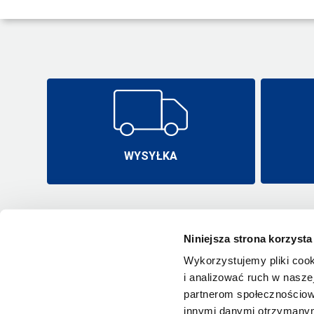
WYSYŁKA
Niniejsza strona korzysta
Wykorzystujemy pliki cook
i analizować ruch w naszej
partnerom społecznościow
innymi danymi otrzymanymi