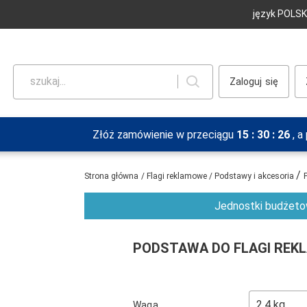
język POLSK
szukaj...
Zaloguj
Złóż zamówienie w przeciągu
15
:
30
:
26
, 
/
Strona główna
/
Flagi reklamowe
/
Podstawy i akcesoria
Jednostki budżetow
PODSTAWA DO FLAGI REK
Waga