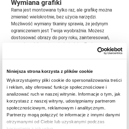
Wymiana grafiki
Rama jest montowana tylko raz, ale grafikę można
zmieniać wielokrotnie, bez użycia narzędzi.
Możliwość wymiany tkaniny sprawia, że jedynym
ograniczeniem jest Twoja wyobraźnia. Możesz
dostosować obrazy do pory roku, zainteresowań,
nowych mebli czy innych dodatków. Zaskocz
domowników grafiką z motywem urodzinowym!
Wystarczy zamówić kolejny wydruk.
Niniejsza strona korzysta z plików cookie
Format i rodzaje mocowań
Dostępne formaty ram to minimalny: 50x70 cm,
Wykorzystujemy pliki cookie do spersonalizowania treści
maksymalny: 200x200 cm. Ramy o głębokości 18
i reklam, aby oferować funkcje społecznościowe i
mm są dedykowane do montażu ściennego. Gotową
analizować ruch w naszej witrynie. Informacje o tym, jak
konstrukcję można przywiercić bezpośrednio do
korzystasz z naszej witryny, udostępniamy partnerom
ściany (rama posiada przygotowane otwory do
społecznościowym, reklamowym i analitycznym.
nawierceń) lub z użyciem dodatkowych elementów
Partnerzy mogą połączyć te informacje z innymi danymi
montażowych.
otrzymanymi od Ciebie lub uzyskanymi podczas
korzystania z ich usług.