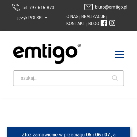
biuro@emtigo.pl
tel: 797-616-870
⌄
O NAS
REALIZACJE
|
|
język POLSKI
KONTAKT
BLOG
|
szukaj...
Złóż zamówienie w przeciągu
05
:
06
:
06
, a